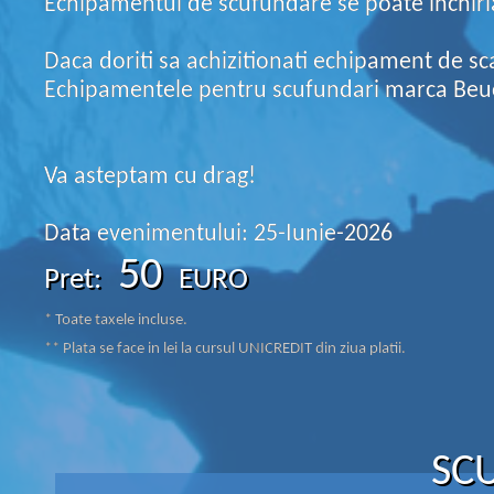
Echipamentul de scufundare se poate inchiria 
Daca doriti sa achizitionati echipament de sc
Echipamentele pentru scufundari marca Beuch
Va asteptam cu drag!
Data evenimentului: 25-Iunie-2026
50
Pret:
EURO
* Toate taxele incluse.
** Plata se face in lei la cursul UNICREDIT din ziua platii.
SCU