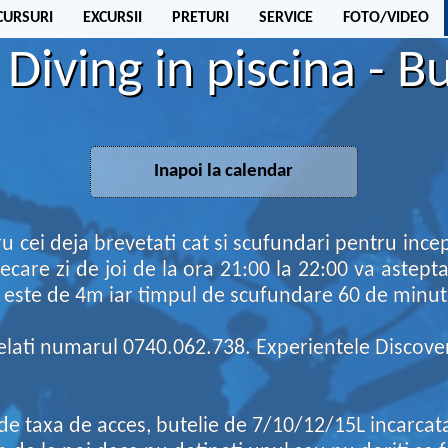
CURSURI
EXCURSII
PRETURI
SERVICE
FOTO/VIDEO
iving in piscina - B
cei deja brevetati cat si scufundari pentru incepa
iecare zi de joi de la ora 21:00 la 22:00 va aste
este de 4m iar timpul de scufundare 60 de minut
elati numarul 0740.062.738. Experientele Discover
ude taxa de acces, butelie de 7/10/12/15L incarcata 