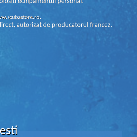
folositi echipamentul personal.
.
ww.scubastore.ro
rect, autorizat de producatorul francez.
esti