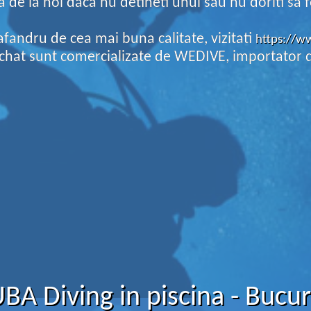
de la noi daca nu detineti unul sau nu doriti sa 
afandru de cea mai buna calitate, vizitati
https://w
at sunt comercializate de WEDIVE, importator di
BA Diving in piscina - Bucur