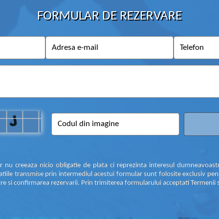
FORMULAR DE REZERVARE
ar nu creeaza nicio obligatie de plata ci reprezinta interesul dumneavoas
atiile transmise prin intermediul acestui formular sunt folosite exclusiv pen
stre si confirmarea rezervarii. Prin trimiterea formularului acceptati Termenii s